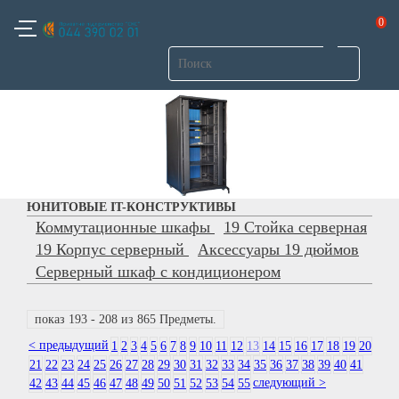
0
ЮНИТОВЫЕ IT-КОНСТРУКТИВЫ
Коммутационные шкафы
19 Стойка серверная
19 Корпус серверный
Аксессуары 19 дюймов
Серверный шкаф с кондиционером
показ 193 - 208 из 865 Предметы.
< предыдущий
1
2
3
4
5
6
7
8
9
10
11
12
13
14
15
16
17
18
19
20
21
22
23
24
25
26
27
28
29
30
31
32
33
34
35
36
37
38
39
40
41
следующий >
42
43
44
45
46
47
48
49
50
51
52
53
54
55