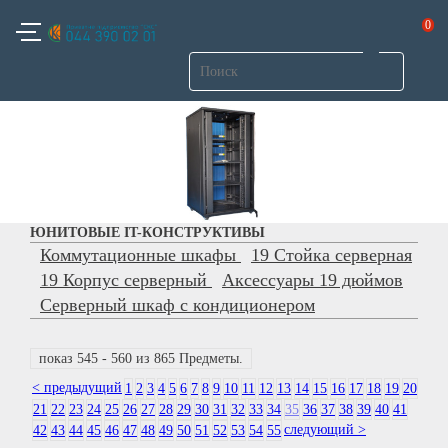
0
ЮНИТОВЫЕ IT-КОНСТРУКТИВЫ
Коммутационные шкафы
19 Стойка серверная
19 Корпус серверный
Аксессуары 19 дюймов
Серверный шкаф с кондиционером
показ 545 - 560 из 865 Предметы.
< предыдущий
1
2
3
4
5
6
7
8
9
10
11
12
13
14
15
16
17
18
19
20
21
22
23
24
25
26
27
28
29
30
31
32
33
34
35
36
37
38
39
40
41
следующий >
42
43
44
45
46
47
48
49
50
51
52
53
54
55