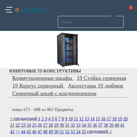
0
ЮНИТОВЫЕ IT-КОНСТРУКТИВЫ
Коммутационные шкафы
19 Стойка серверная
19 Корпус серверный
Аксессуары 19 дюймов
Серверный шкаф с кондиционером
показ 673 - 688 из 865 Предметы.
< предыдущий
1
2
3
4
5
6
7
8
9
10
11
12
13
14
15
16
17
18
19
20
21
22
23
24
25
26
27
28
29
30
31
32
33
34
35
36
37
38
39
40
41
следующий >
42
43
44
45
46
47
48
49
50
51
52
53
54
55