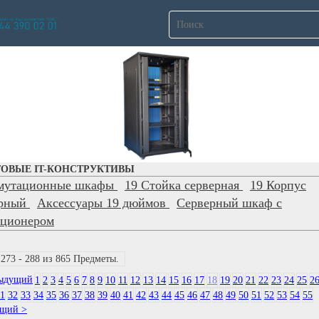
ОВЫЕ IT-КОНСТРУКТИВЫ
мутационные шкафы
19 Стойка серверная
19 Корпус
ерный
Аксессуары 19 дюймов
Серверный шкаф с
иционером
 273 - 288 из 865 Предметы.
дыдущий
1
2
3
4
5
6
7
8
9
10
11
12
13
14
15
16
17
18
19
20
21
22
23
24
25
2
1
32
33
34
35
36
37
38
39
40
41
42
43
44
45
46
47
48
49
50
51
52
53
54
55
ющий >