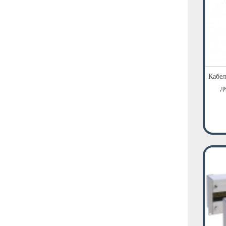
Кабел
д