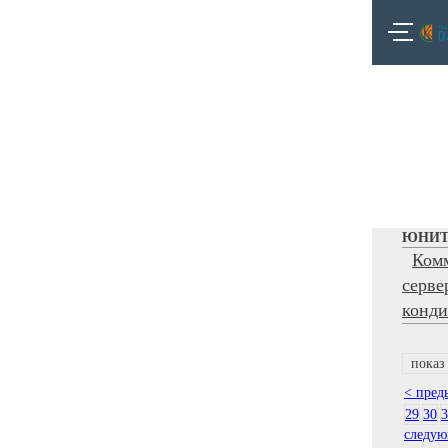
ЮНИТ
Ком
серв
конд
показ
< пре
29
30
3
следу