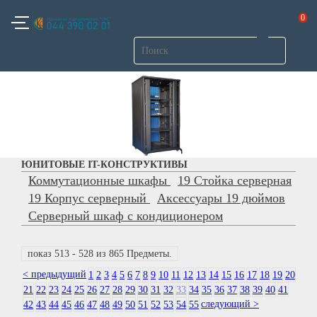
0
ЮНИТОВЫЕ IT-КОНСТРУКТИВЫ
Коммутационные шкафы
19 Стойка серверная
19 Корпус серверный
Аксессуары 19 дюймов
Серверный шкаф с кондиционером
показ 513 - 528 из 865 Предметы.
< предыдущий
1
2
3
4
5
6
7
8
9
10
11
12
13
14
15
16
17
18
19
20
21
22
23
24
25
26
27
28
29
30
31
32
33
34
35
36
37
38
39
40
41
следующий >
42
43
44
45
46
47
48
49
50
51
52
53
54
55