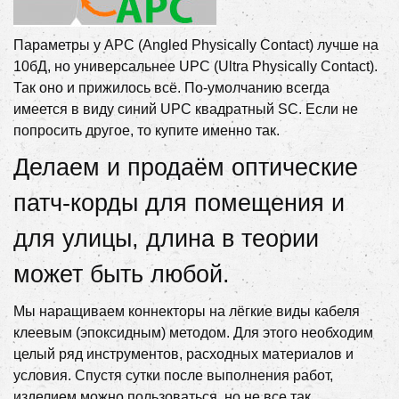
Параметры у APC (
Angled Physically Contact
) лучше на
10бД, но универсальнее UPC (
Ultra Physically Contact
).
Так оно и прижилось всё. По-умолчанию всегда
имеется в виду синий UPC квадратный SC. Если не
попросить другое, то купите именно так.
Делаем и продаём оптические
патч-корды для помещения и
для улицы, длина в теории
может быть любой.
Мы наращиваем коннекторы на лёгкие виды кабеля
клеевым (эпоксидным) методом. Для этого необходим
целый ряд инструментов, расходных материалов и
условия. Спустя сутки после выполнения работ,
изделием можно пользоваться, но не все так