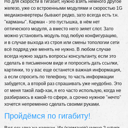
Но для скорости в гигабит, нужно взять немного другое
железо, уже со встроенными модулями и скоростью 1G
медиаконвертеры бывают редко, зато всегда есть т.н.
"карманы". Карман - это пустышка, в нём нет
оптического модуля, а вместо него зияет слот. Зато
можно установить модуль под любую конфигурацию,
и в случае выхода из строя или смены топологии сети
всё подряд уже менять не нужно. В любом случае
всегда нужно задать вопросы консультанту, если это
сделать в письменном виде и попросить дать ссылки,
картинки, то у вас еще останется важная информация,
а если спросить по телефону, то часть информации
забудется, а второй раз спрашивать уже неудобно. Это
от меня такой лаф-хак, я его часто использую, когда не
разбираюсь в какой-то сфере, а срочно нужное "нечто"
хочется непременно сделать своими руками.
Пройдёмся по гигабиту!
Вот ссылка на карман.
Их (карманов) нужно 2 штуки.