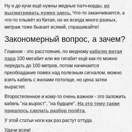
Ну и до кучи ещё нужны медные патч-корды,
их
высматривать нужно здесь.
Что-то заканчивается, а
что-то плывёт из Китая, но их всегда много разных,
метраж тоже бывает всякий, спрашивайте!
Закономерный вопрос, а зачем?
Главное - это расстояние, по медному
кабелю витая
пара
100 мегабит или же гигабит ещё как-то можно
передать до 100 метров, потом начинается
преобладание помех над полезным сигналом, можно
взять кабель с жилами потолще, но цена затеи
вырастет.
Второстепенное и кому-то очень важное - это заложить
кабель "на вырост", "на будщее".
На это тему также
пришлось сделать разбор полёта.
У этой статьи ноги как раз растут оттуда.
Удачи всем!