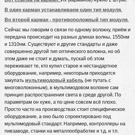
В один карман устанавливаем один тип модуля.
Во второй карман - противоположный тип модуля.
Сейчас мы говорим о связи по одному волокну, приём и
передача происходит на разных длинах волны, 1550нм
и 1310нм. Существуют и другие стандарты и даже
совершенно другой тип оптического волокна, но об
этом даже не стоит и думать, пускай об этом
переживают те, кто купил старое и нестандартное
оборудование, например, некоторым приходится
закупать
мультимодовый кабель
(не путать с
многоволоконным), в мультимодовом волокне сам
принцип распространения света в среде другой. По
параметрам он хуже, а по цене совсем всё плохо.
Просто часто на производствах стоит специфическое
оборудование, а оно было спроектировано под
мультимодовый стандарт. Например, контроллеры на
пивзаводе, станки на металлообработке и т.д. и т.п.