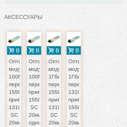
АКСЕССУАРЫ
В корзину
В корзину
В корзину
В корзину
Оптический
Оптический
Оптический
Оптический
модуль
модуль
модуль
модуль
100Мбит,
100Мбит,
1Гбит,
1Гбит,
передача
передача1310,
передача
передача
1550,
приём
1550,
1310,
приём
1550,
приём
приём
1310,
SC
1310,
1550,
SC
20км
SC
SC
20км
одномод
20км
20км