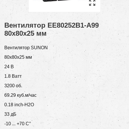
Вентилятор EE80252B1-A99
80x80x25 мм
Вентилятор SUNON
80x80x25 мм
24 В
1.8 Ватт
3200 об.
69.29 куб.м/час
0.18 inch-H2O
33 дБ
-10 ... +70 С°