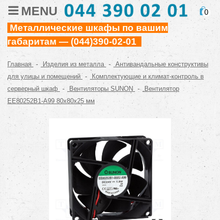
MENU
0
Металлические шкафы по вашим
габаритам — (044)390-02-01
-
-
Главная
Изделия из металла
Антивандальные конструктивы
-
для улицы и помещений
Комплектующие и климат-контроль в
-
-
серверный шкаф
Вентиляторы SUNON
Вентилятор
EE80252B1-A99 80x80x25 мм