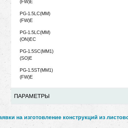
(FW)Е
PG-1.5LC(MM)
(FW)Е
PG-1.5LC(MM)
(ON)ЕC
PG-1.5SC(MM1)
(SO)Е
PG-1.5ST(MM1)
(FW)Е
ПАРАМЕТРЫ
явки на изготовление конструкций из листов