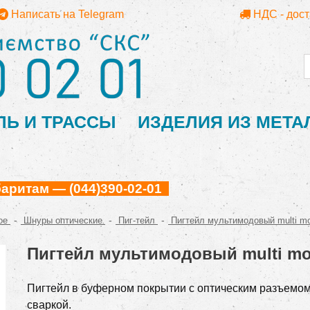
Написать на Telegram
НДС - дос
ЛЬ И ТРАССЫ
ИЗДЕЛИЯ ИЗ МЕТА
ритам — (044)390-02-01
-
-
-
ое
Шнуры оптические
Пиг-тейл
Пигтейл мультимодовый multi m
Пигтейл мультимодовый multi m
Пигтейл в буферном покрытии с оптическим разъемом
сваркой.