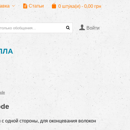
тавка
Статьи
0
штука(и)
-
0,00 грн
Войти
ЛЛА
ode
ode
 с одной стороны, для оконцевания волокон