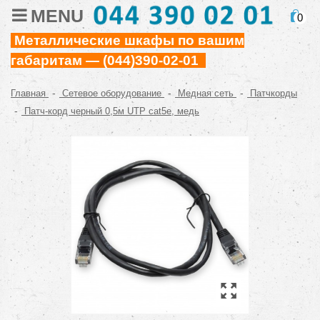
MENU
0
Металлические шкафы по вашим
габаритам — (044)390-02-01
-
-
-
Главная
Сетевое оборудование
Медная сеть
Патчкорды
-
Патч-корд черный 0,5м UTP cat5e, медь