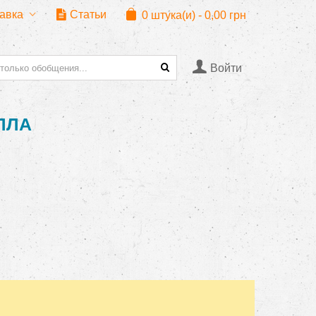
тавка
Статьи
0
штука(и)
-
0,00 грн
Войти
ЛЛА