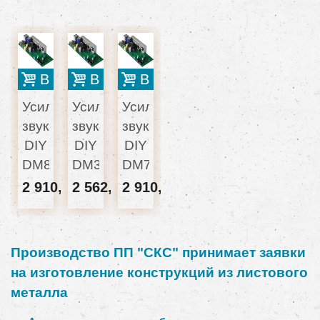
В корзину
В корзину
В корзину
Усилитель
Усилитель
Усилитель
звука
звука
звука
DIY
DIY
DIY
DM8002
DM3504
DM7004
2 910,23 грн
2 562,74 грн
2 910,23 грн
Производство ПП "СКС" принимает заявки
на изготовление конструкций из листового
металла