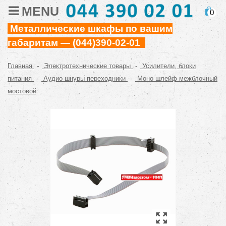
MENU
0
Металлические шкафы по вашим
габаритам — (044)390-02-01
-
-
Главная
Электротехнические товары
Усилители, блоки
-
-
питания
Аудио шнуры переходники
Моно шлейф межблочный
мостовой