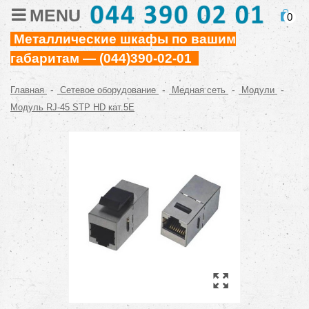
MENU
0
Металлические шкафы по вашим
габаритам — (044)390-02-01
-
-
-
-
Главная
Сетевое оборудование
Медная сеть
Модули
Модуль RJ-45 STP HD кат.5E