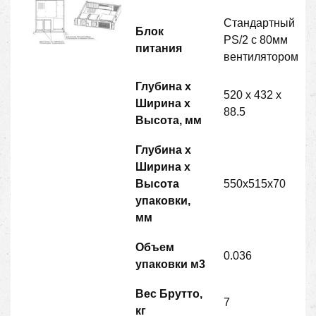
Стандартный
Блок
PS/2 с 80мм
питания
вентилятором
Глубина х
520 х 432 х
Ширина х
88.5
Высота, мм
Глубина х
Ширина х
Высота
550x515x70
упаковки,
мм
Объем
0.036
упаковки
м
3
Вес Брутто,
7
кг