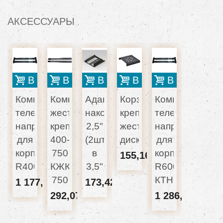
АКСЕССУАРЫ
В корзину
В корзину
В корзину
В корзину
В корзину
Комплект
Комплект
Адаптер
Корзина
Комплект
телескопических
жесткого
накопителя
крепления
телескопическ
направляющих
крепления
2,5"
жестких
направляющих
для
400-
(2шт.)
дисков
для
корпуса
750
в
корпуса
155,16 грн
R400
КЖК-400-
3,5"
R600
750
КТН600
1 177,40 грн
173,42 грн
292,07 грн
1 286,93 грн