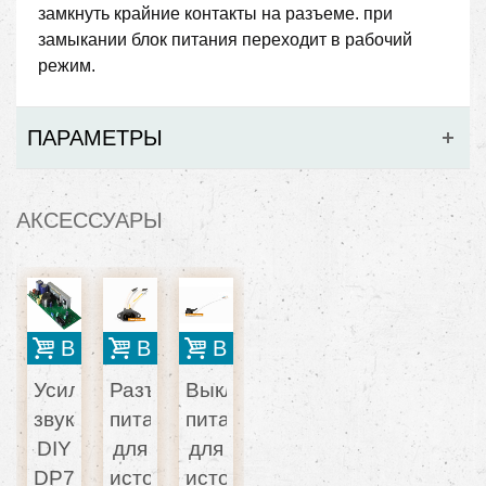
замкнуть крайние контакты на разъеме. при
замыкании блок питания переходит в рабочий
режим.
ПАРАМЕТРЫ
АКСЕССУАРЫ
В корзину
В корзину
В корзину
Усилитель
Разъем
Выключатель
звука
питания
питания
DIY
для
для
DP7004
источников
источников