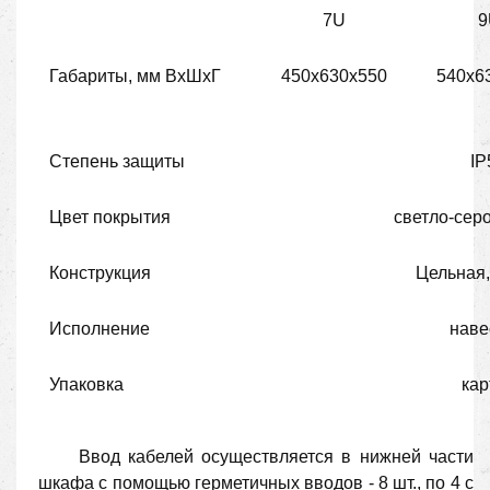
7
U
9
Габариты, мм ВхШхГ
450х630х550
540х6
Степень защиты
IP
Цвет покрытия
светло-сер
Конструкция
Цельная,
Исполнение
наве
Упаковка
кар
Ввод кабелей осуществляется в нижней части
шкафа с помощью герметичных вводов - 8 шт., по 4 с