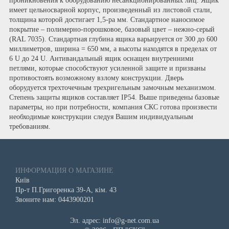
проникновения к оборудованию несанкционированных лиц. Ящик
имеет цельносварной корпус, произведенный из листовой стали,
толщина которой достигает 1,5-ра мм. Стандартное наносимое
покрытие – полимерно-порошковое, базовый цвет – нежно-серый
(RAL 7035). Стандартная глубина ящика варьируется от 300 до 600
миллиметров, ширина = 650 мм, а высоты находятся в пределах от
6 U до 24 U. Антивандальный ящик оснащен внутренними
петлями, которые способствуют усиленной защите и призваны
противостоять возможному взлому конструкции. Дверь
оборудуется трехточечным трехригельным замочным механизмом.
Степень защиты ящиков составляет IP54. Выше приведены базовые
параметры, но при потребности, компания СКС готова произвести
необходимые конструкции следуя Вашим индивидуальным
требованиям.
ИНФОРМАЦИЯ О МАГАЗИНЕ
Київ
Пр-т П.Григоренка 39-А, кім. 43
Звоните нам: 0443900201
Эл. адрес: info@g-net.com.ua