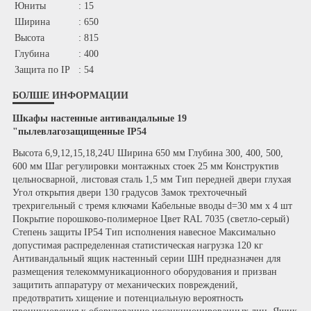
Юниты
: 15
Ширина
: 650
Высота
: 815
Глубина
: 400
Защита по IP
: 54
БОЛШЕ ИНФОРМАЦИИ
Шкафы настенные антивандальные 19
"пылевлагозащищенные IP54
Высота 6,9,12,15,18,24U Ширина 650 мм Глубина 300, 400, 500,
600 мм Шаг регулировки монтажных стоек 25 мм Конструктив
цельносварной, листовая сталь 1,5 мм Тип передней двери глухая
Угол открытия двери 130 градусов Замок трехточечный
трехригельный с тремя ключами Кабельные вводы d=30 мм х 4 шт
Покрытие порошково-полимерное Цвет RAL 7035 (светло-серый)
Степень защиты IP54 Тип исполнения навесное Максимально
допустимая распределенная статистическая нагрузка 120 кг
Антивандальный ящик настенный серии ШН предназначен для
размещения телекоммуникационного оборудования и призван
защитить аппаратуру от механических повреждений,
предотвратить хищение и потенциальную вероятность