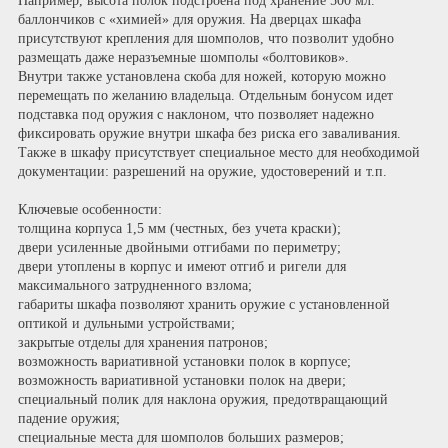
Например, высота полок подстроена под хранение 500 мл.
баллончиков с «химией» для оружия. На дверцах шкафа
присутствуют крепления для шомполов, что позволит удобно
размещать даже неразъемные шомполы «болтовиков».
Внутри также установлена скоба для ножей, которую можно
перемещать по желанию владельца. Отдельным бонусом идет
подставка под оружия с наклоном, что позволяет надежно
фиксировать оружие внутри шкафа без риска его заваливания.
Также в шкафу присутствует специальное место для необходимой
документации: разрешений на оружие, удостоверений и т.п.
Ключевые особенности:
толщина корпуса 1,5 мм (честных, без учета краски);
двери усиленные двойными отгибами по периметру;
двери утоплены в корпус и имеют отгиб и ригели для
максимального затрудненного взлома;
габариты шкафа позволяют хранить оружие с установленной
оптикой и дульными устройствами;
закрытые отделы для хранения патронов;
возможность вариативной установки полок в корпусе;
возможность вариативной установки полок на двери;
специальный полик для наклона оружия, предотвращающий
падение оружия;
специальные места для шомполов больших размеров;