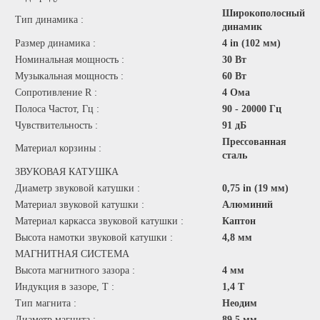
Широкополосный
Тип динамика :
динамик
Размер динамика :
4 in (102 мм)
Номинальная мощность :
30 Вт
Музыкальная мощность :
60 Вт
Сопротивление R :
4 Ома
Полоса Частот, Гц :
90 - 20000 Гц
Чувствительность :
91 дБ
Прессованная
Материал корзины :
сталь
ЗВУКОВАЯ КАТУШКА
Диаметр звуковой катушки :
0,75 in (19 мм)
Материал звуковой катушки :
Алюминий
Материал каркасса звуковой катушки :
Каптон
Высота намотки звуковой катушки :
4,8 мм
МАГНИТНАЯ СИСТЕМА
Высота магнитного зазора :
4 мм
Индукция в зазоре, Т :
1,4 T
Тип магнита :
Неодим
Диаметр магнита :
89,5 мм