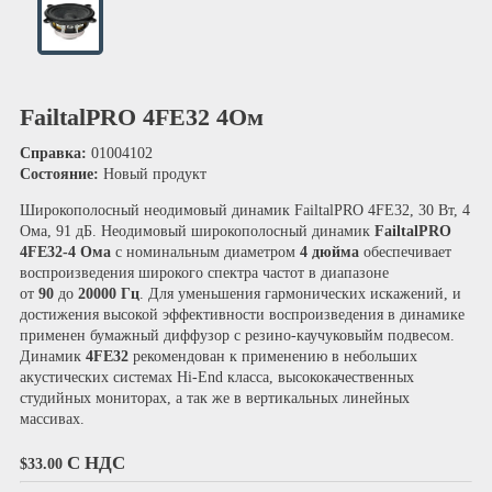
FailtalPRO 4FE32 4Ом
Справка:
01004102
Состояние:
Новый продукт
Широкополосный неодимовый динамик FailtalPRO 4FE32, 30 Вт, 4
Ома, 91 дБ. Неодимовый широкополосный динамик
FailtalPRO
4FE32-4 Ома
с номинальным диаметром
4 дюйма
обеспечивает
воспроизведения широкого спектра частот в диапазоне
от
90
до
20000 Гц
. Для уменьшения гармонических искажений, и
достижения высокой эффективности воспроизведения в динамике
применен бумажный диффузор с резино-каучуковыйм подвесом.
Динамик
4FE32
рекомендован к применению в небольших
акустических системах Hi-End класса, высококачественных
студийных мониторах, а так же в вертикальных линейных
массивах.
С НДС
$33.00