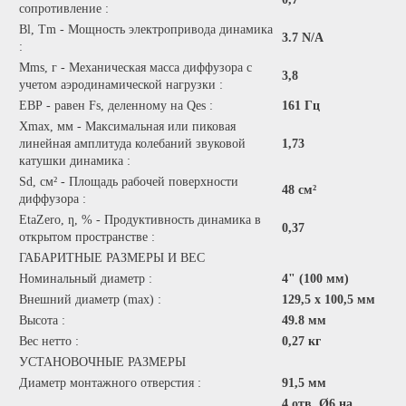
сопротивление :
Bl, Тm - Мощность электропривода динамика
3.7 N/A
:
Mms, г - Механическая масса диффузора с
3,8
учетом аэродинамической нагрузки :
EBP - равен Fs, деленному на Qes :
161 Гц
Xmax, мм - Максимальная или пиковая
линейная амплитуда колебаний звуковой
1,73
катушки динамика :
Sd, см² - Площадь рабочей поверхности
48 см²
диффузора :
EtaZero, ƞ, % - Продуктивность динамика в
0,37
открытом пространстве :
ГАБАРИТНЫЕ РАЗМЕРЫ И ВЕС
Номинальный диаметр :
4" (100 мм)
Внешний диаметр (max) :
129,5 х 100,5 мм
Высота :
49.8 мм
Вес нетто :
0,27 кг
УСТАНОВОЧНЫЕ РАЗМЕРЫ
Диаметр монтажного отверстия :
91,5 мм
4 отв. Ø6 на