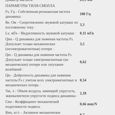
ПАРАМЕТРЫ ТИЛЯ-СМОЛЛА
Fs, Гц - Собственная резонансная частота
100 Гц
динамика :
Re, Ом - Сопротивление звуковой катушки по
3,3
постоянному току :
Le, мГн - Индуктивность звуковой катушки :
0,11 мГн
Qms - Q динамика для значения частоты Fs.
Допускает только механические
3,5
(неэлектромагнитные) потери :
Qes - Q динамика для значения частоты Fs.
Допускает только электромагнитные (не
0,62
механические) потери или затухание
колебаний :
Qts - Добротность динамика для значения
частоты Fs с учетом всех электромагнитных и
0,54
механических потерь :
Vas, л - Объем воздуха, имеющий упругость,
2,18
эквивалентную упругости подвеса динамика :
Cms - Коэффициент механической
0,66 mm/N
податливости подвеса :
Rms, кг/с - Активное механическое
0,7