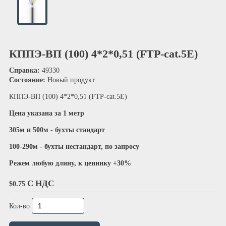
КППЭ-ВП (100) 4*2*0,51 (FTP-cat.5E)
Справка:
49330
Состояние:
Новый продукт
КППЭ-ВП (100) 4*2*0,51 (FTP-cat.5E)
Цена указана за 1 метр
305м и 500м - б
ухты стандарт
100-290м - б
ухты нестандарт, по запросу
Режем любую длину, к ценнику +30%
С НДС
$0.75
Кол-во