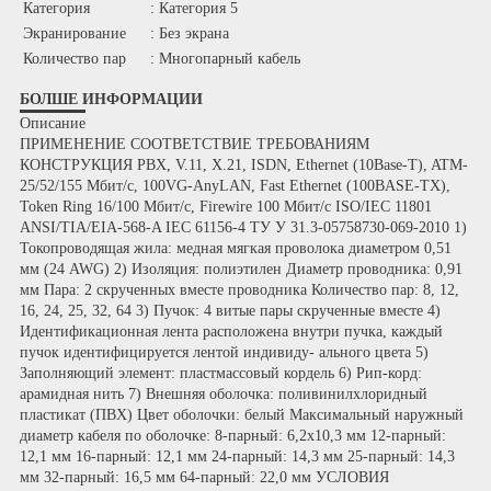
Категория
: Категория 5
Экранирование
: Без экрана
Количество пар
: Многопарный кабель
БОЛШЕ ИНФОРМАЦИИ
Описание
ПРИМЕНЕНИЕ СООТВЕТСТВИЕ ТРЕБОВАНИЯМ
КОНСТРУКЦИЯ PBX, V.11, X.21, ISDN, Ethernet (10Base-T), ATM-
25/52/155 Мбит/с, 100VG-AnyLAN, Fast Ethernet (100BASE-TX),
Token Ring 16/100 Мбит/с, Firewire 100 Мбит/с ISO/IEC 11801
ANSI/TIA/EIA-568-A IEC 61156-4 ТУ У 31.3-05758730-069-2010 1)
Токопроводящая жила: медная мягкая проволока диаметром 0,51
мм (24 AWG) 2) Изоляция: полиэтилен Диаметр проводника: 0,91
мм Пара: 2 скрученных вместе проводника Количество пар: 8, 12,
16, 24, 25, 32, 64 3) Пучок: 4 витые пары скрученные вместе 4)
Идентификационная лента расположена внутри пучка, каждый
пучок идентифицируется лентой индивиду- ального цвета 5)
Заполняющий элемент: пластмассовый кордель 6) Рип-корд:
арамидная нить 7) Внешняя оболочка: поливинилхлоридный
пластикат (ПВХ) Цвет оболочки: белый Максимальный наружный
диаметр кабеля по оболочке: 8-парный: 6,2х10,3 мм 12-парный:
12,1 мм 16-парный: 12,1 мм 24-парный: 14,3 мм 25-парный: 14,3
мм 32-парный: 16,5 мм 64-парный: 22,0 мм УСЛОВИЯ