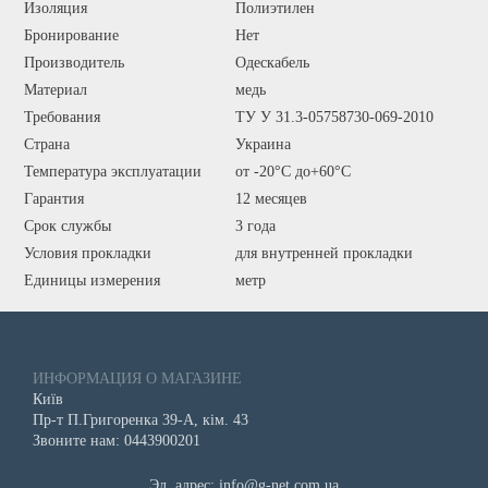
Изоляция
Полиэтилен
Бронирование
Нет
Производитель
Одескабель
Материал
медь
Требования
ТУ У 31.3-05758730-069-2010
Страна
Украина
Температура эксплуатации
от -20°С до+60°С
Гарантия
12 месяцев
Срок службы
3 года
Условия прокладки
для внутренней прокладки
Единицы измерения
метр
ИНФОРМАЦИЯ О МАГАЗИНЕ
Київ
Пр-т П.Григоренка 39-А, кім. 43
Звоните нам: 0443900201
Эл. адрес: info@g-net.com.ua