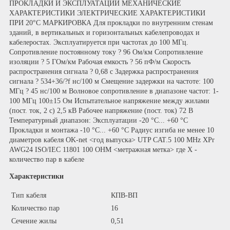
ПРОКЛАДКИ И ЭКСПЛУАТАЦИИ МЕХАНИЧЕСКИЕ
ХАРАКТЕРИСТИКИ ЭЛЕКТРИЧЕСКИЕ ХАРАКТЕРИСТИКИ
ПРИ 20°C МАРКИРОВКА Для прокладки по внутренним стенам
зданий, в вертикальных и горизонтальных кабелепроводах и
кабелеростах. Эксплуатируется при частотах до 100 МГц.
Сопротивление постоянному току ? 96 Ом/км Сопротивление
изоляции ? 5 ГОм/км Рабочая емкость ? 56 пФ/м Скорость
распространения сигнала ? 0,68 с Задержка распространения
сигнала ? 534+36/?f нс/100 м Смещение задержки на частоте: 100
МГц ? 45 нс/100 м Волновое сопротивление в диапазоне частот: 1-
100 МГц 100±15 Ом Испытательное напряжение между жилами
(пост. ток, 2 с) 2,5 кВ Рабочее напряжение (пост. ток) 72 В
Температурный диапазон: Эксплуатации -20 °С... +60 °С
Прокладки и монтажа -10 °С... +60 °С Радиус изгиба не менее 10
диаметров кабеля OK-net <год выпуска> UTP CAT.5 100 MHz XPr
AWG24 ISO/IEC 11801 100 OHM <метражная метка> где X -
количество пар в кабеле
Характеристики
Тип кабеля
КПВ-ВП
Количество пар
16
Сечение жилы
0,51