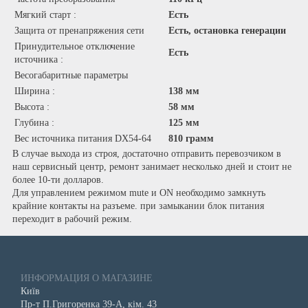
Мягкий старт :
Есть
Защита от пренапряжения сети
Есть, остановка генерации
Принудительное отключение
Есть
источника :
Весогабаритные параметры
Ширина :
138 мм
Высота :
58 мм
Глубина :
125 мм
Вес источника питания DX54-64
810 грамм
В случае выхода из строя, достаточно отправить перевозчиком в
наш сервисный центр, ремонт занимает несколько дней и стоит не
более 10-ти долларов.
Для управлением режимом mute и ON необходимо замкнуть
крайние контакты на разъеме. при замыкании блок питания
переходит в рабочий режим.
ИНФОРМАЦИЯ О МАГАЗИНЕ
Київ
Пр-т П.Григоренка 39-А, кім. 43