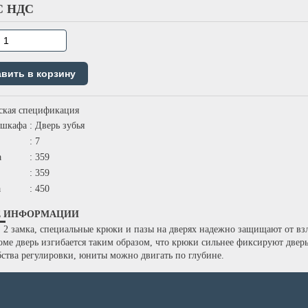
С НДС
ская спецификация
 шкафа
: Дверь зубья
: 7
а
: 359
: 359
а
: 450
Е ИНФОРМАЦИИ
: 2 замка, специальные крюки и пазы на дверях надежно защищают от вз
оме дверь изгибается таким образом, что крюки сильнее фиксируют дверь
бства регулировки, юниты можно двигать по глубине.