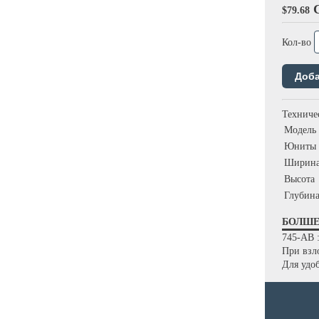
$79.68
Кол-во
Техниче
Модель
Юниты
Ширин
Высота
Глубин
БОЛШ
745-АВ 
При взл
Для удо