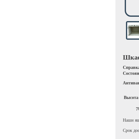
Шкаф
Справк
Состоя
Антиван
Высота
7
Наши ящ
Срок дос