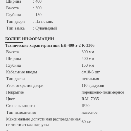
Ширина
: 400
Высота
: 300
Глубина
: 150
Тип двери
: На петлях
Тип замка
: Сувальдный
БОЛШЕ ИНФОРМАЦИИ
Технические характеристики БК-400-з-2 К-3306
Высота
300 мм
Ширина
400 мм
Глубина
150 мм
Кабельные вводы
d=18-6 шт.
Тип двери
петельная
Угол открытия двери
110 градусов
Покрытие
порошково-полимерное
Цвет
RAL 7035
Степень защиты
IP20
Тип исполнения
навесное
Максимально допустимая распределенная
60 кг
статистическая нагрузка