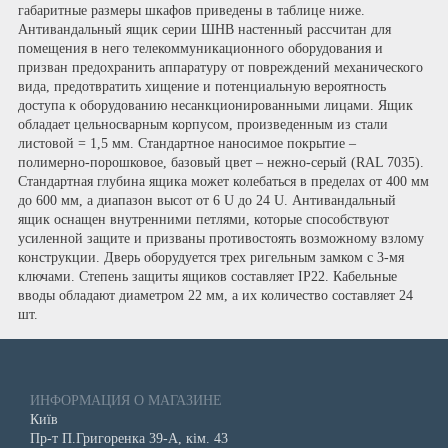
габаритные размеры шкафов приведены в таблице ниже.
Антивандальный ящик серии ШНВ настенный рассчитан для
помещения в него телекоммуникационного оборудования и
призван предохранить аппаратуру от повреждений механического
вида, предотвратить хищение и потенциальную вероятность
доступа к оборудованию несанкционированными лицами. Ящик
обладает цельносварным корпусом, произведенным из стали
листовой = 1,5 мм. Стандартное наносимое покрытие –
полимерно-порошковое, базовый цвет – нежно-серый (RAL 7035).
Стандартная глубина ящика может колебаться в пределах от 400 мм
до 600 мм, а диапазон высот от 6 U до 24 U. Антивандальный
ящик оснащен внутренними петлями, которые способствуют
усиленной защите и призваны противостоять возможному взлому
конструкции. Дверь оборудуется трех ригельным замком с 3-мя
ключами. Степень защиты ящиков составляет IP22. Кабельные
вводы обладают диаметром 22 мм, а их количество составляет 24
шт.
ИНФОРМАЦИЯ О МАГАЗИНЕ
Київ
Пр-т П.Григоренка 39-А, кім. 43