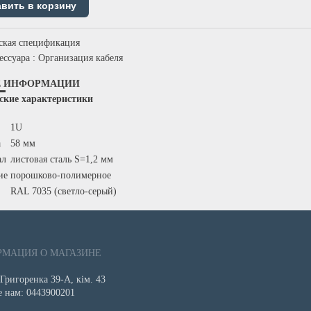
ская спецификация
ессуара
: Организация кабеля
Е ИНФОРМАЦИИ
ские характеристики
1U
а
58 мм
ал
листовая сталь S=1,2 мм
ие
порошково-полимерное
RAL 7035 (светло-серый)
МАЦИЯ О МАГАЗИНЕ
Григоренка 39-А, кім. 43
е нам: 0443900201