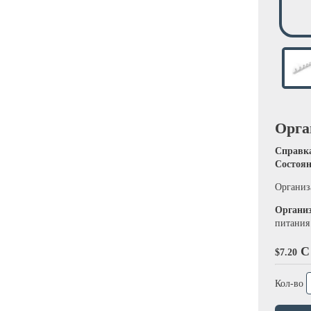
Орга
Справк
Состоя
Организ
Организ
питания
С
$7.20
Кол-во