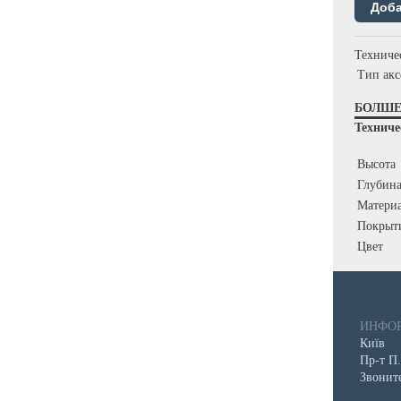
Техниче
Тип акс
БОЛШ
Техниче
Высота
Глубин
Матери
Покрыт
Цвет
ИНФОР
Київ
Пр-т П.
Звонит