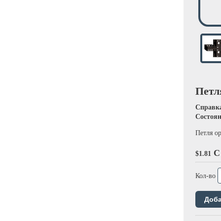
Петл
Справк
Состоя
Петля о
С
$1.81
Кол-во